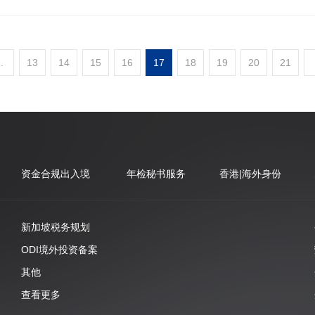
..
13
14
15
16
17
18
19
20
21
资金合规出入境
年检秘书服务
香港|海外身份
新加坡税务规划
ODI境外投资备案
其他
查看更多