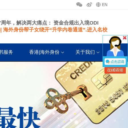
EN
7周年，解决两大痛点：
资金合规出入境ODI
| 海外身份帮子女绕开“升学内卷通道”.进入名校
书服务
香港|海外身份
关于我们