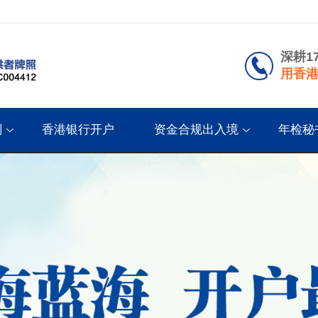
深耕1
用香港
划
香港银行开户
资金合规出入境
年检秘