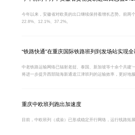
今年以来，安徽省对欧美的出口继续保持着增长态势。前两个月，对
22.8%、12.1%、37.2%。
“铁路快通”在重庆国际铁路班列到发场站实现全
中老铁路运输网络已辐射老挝、泰国、新加坡等十余个共建‘
将进一步提升西部陆海新通道江津班列的运输效率，更好地
重庆中欧班列跑出加速度
目前，中欧班列（成渝）已形成稳定开行网络，运行线路拓展至