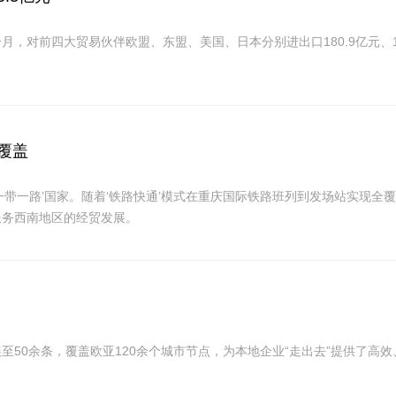
前四大贸易伙伴欧盟、东盟、美国、日本分别进出口180.9亿元、166.6亿
覆盖
一带一路’国家。随着‘铁路快通’模式在重庆国际铁路班列到发场站实现全
服务西南地区的经贸发展。
50余条，覆盖欧亚120余个城市节点，为本地企业“走出去”提供了高