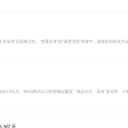
业‘卖全球’无后顾之忧，“货通全球”到“退货无忧”转变中，政策红利转
达2.8亿元。9610模式出口的货物以服贸、饰品为主，具有“多品类、
.3亿元