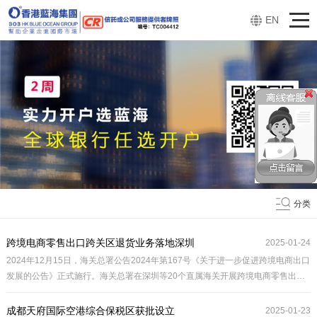
EN
分类
跨境电商零售出口跨关区退货业务落地深圳
2025-01-24
2024年12月15日，海关总署公告2024年第167号《关于进一步促进跨境电商出口
发展的公告》正式施行。海关总署在深圳等20个直属海关开展跨境电商零售出口
跨关区退货监管模式试点，允许跨境电商零售出口（9610模式）退货商品跨直属
关区退货。
成都天府国际空港综合保税区获批设立
2025-01-23