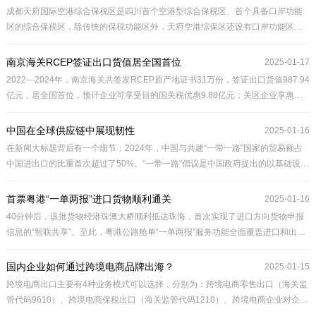
成都天府国际空港综合保税区是四川首个空港型综合保税区、首个具备口岸功能
区的综合保税区，除传统的保税功能区外，天府空港综保区还设有口岸功能区，
能够有效实现口岸、区域一体化运作，提高区内货物进出口效率。其将依托临空
优势，重点培育物流和供应链管理、创新服务、先进制造三大功能业态，进一步
南京海关RCEP签证出口货值居全国首位
2025-01-17
助力四川融入共建“一带一路”、加快推进成渝地区双城经济圈建设。
2022—2024年，南京海关共签发RCEP原产地证书31万份，签证出口货值987.94
亿元，居全国首位，预计企业可享受目的国关税优惠9.88亿元；关区企业享惠进
口RCEP货值583.37亿元，享受关税优惠13.83亿元。
中国在全球供应链中展现韧性
2025-01-16
在新闻大标题背后有一个细节：2024年，中国与共建“一带一路”国家的贸易额占
中国进出口的比重首次超过了50%。“一带一路”倡议是中国政府提出的以基础设施
为驱动的区域联通战略。
首票粤港“一单两报”进口货物顺利通关
2025-01-16
40分钟后，该批货物经港珠澳大桥顺利抵达珠海，首次实现了进口方向货物申报
信息的“智联共享”。至此，粤港公路舱单“一单两报”服务功能全面覆盖进口和出口
两个环节，粤港口岸通关将更加便利。
国内企业如何通过跨境电商品牌出海？
2025-01-15
跨境电商出口主要有4种业务模式可以选择，分别为：跨境电商零售出口（海关监
管代码9610）、跨境电商保税出口（海关监管代码1210）、跨境电商企业对企业
（B2B）直接出口（海关监管代码9710）和跨境电商海外仓出口（海关监管代码