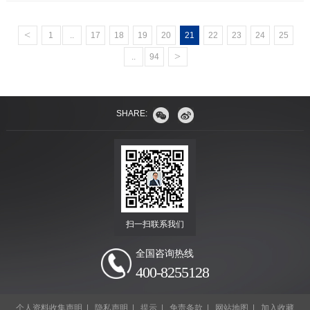
9810）。
<
1
..
17
18
19
20
21
22
23
24
25
>
..
94
SHARE:
扫一扫联系我们
全国咨询热线
400-8255128
个人资料收集声明
|
隐私声明
|
提示
|
免责条款
|
网站地图
|
加入收藏