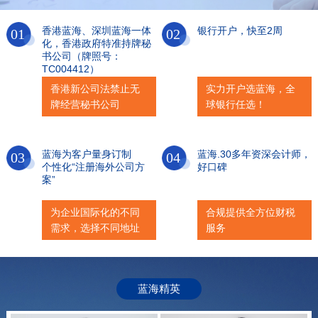
香港蓝海、深圳蓝海一体
银行开户，快至2周
化，香港政府特准持牌秘
书公司（牌照号：
TC004412）
香港新公司法禁止无
实力开户选蓝海，全
牌经营秘书公司
球银行任选！
蓝海为客户量身订制
蓝海.30多年资深会计师，
个性化“注册海外公司方
好口碑
案”
为企业国际化的不同
合规提供全方位财税
需求，选择不同地址
服务
蓝海精英