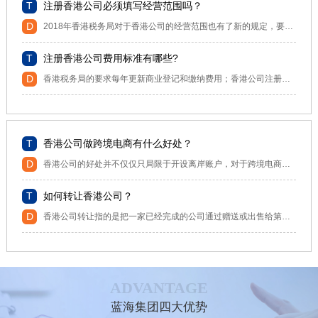
注册香港公司必须填写经营范围吗？
2018年香港税务局对于香港公司的经营范围也有了新的规定，要求所有在运营的香港公司必须在商业登记证上添加“业务性质”，也就是要填写经营范围。
注册香港公司费用标准有哪些?
香港税务局的要求每年更新商业登记和缴纳费用；香港公司注册处的要求：纵然公司的股东和董事等等资料没有改变，每年起码一次提交申报表，如果公司资料有改变，应在该改变发生时提交申报，以便公众人士可以查阅，保障公司和公众利益； 香港税务局的要求：每年一次提交报税表(一般需要连同公司审计报告提交，妥当保存至少7年的会计资料和帐目；
香港公司做跨境电商有什么好处？
香港公司的好处并不仅仅只局限于开设离岸账户，对于跨境电商卖家来说，具有着非常重要的战略意义。
如何转让香港公司？
香港公司转让指的是把一家已经完成的公司通过赠送或出售给第三者，公司转让可以是部分转让或全部转让。今天蓝海给大家介绍下，香港公司转让有哪些办理流程，提供给大家参考。
ADVANTAGE
蓝海集团四大优势