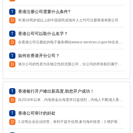
香港注册公司需要什么条件?
年满18周岁或以上的中国居民或海外人士均可注册香港有限公司
香港公司可以取什么名字？
在香港公司注册处的电子服务网站www.e-services.cr.gov.hk全名查册香港公司名称是否已经被使用，注意在查册中文名称时需使用繁体，如改名称已经被使用则需重新想其它名称。注意香港公司名称英文必须填写，中文繁体名称可填可不填。注意除了香港公司名称已经被使用，还有两种情况也是不能审核通过的，根据香港法例第622章《公司条例》第 100(2)(c)条，除非获得公司注册处处长同意，拟用的公司名称如与上载于 name_list_section 100(2)(c).pdf 的名单上的前用名称相同，将不会获批准注册。 请查阅名单上是否载有与拟用名称相同的名称 ，以完成查阅公司名称的程序。 根据香港法例第637章《有限合伙基金条例》第9(2)(c)条，除非获得公司注册处处长同意，拟用的有限合伙基金名称如与上载于 Limited Partnership Fund Name List.pdf 的名单上的前用名称相同，将不会获批准注册。 请查阅名单上是否载有与拟用名称相同的名称 ，以完成查阅公司名称的程序。香港公司注册处不会对公司名称给予临时批准。一般跟出现这两种情况，都会有红色文字提示的，需要特别注意！因此，申请人在命名香港公司名称时，必须确保拟用的公司名称符合注册规定。如命名的公司名称不能注册，申请会遭拒绝，须重新提交申请。
如何在香港开分公司？
港分公司的性质为非独立性的无限公司，分公司的所有权归属于总公司。香港分公司经营范围须与总公司的一致或相似。
香港银行开户难出新高度,助您开户成功！
自2016年以来，内地资金出海需求日益强烈，内地人不断涌入香港开户。但同时，香港银行账户的开户量已经接近饱和的状态，对优质客户的筛选已...
香港公司审计的好处
1.证明企业合法经营，有利于提升信用,参与海外投资；2.维护香港银行账户，防止账户冻结；3.开信用证明；4.企业融资、筹资、上市的依据；5.亏损持续弥补下年度利润；6.提高企业管理质素，保障股东权益；7.与香港政府建立友好关系，促进企业发展。