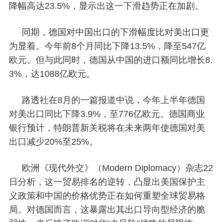
降幅高达23.5%，显示出这一下滑趋势正在加剧。
同期，德国对中国出口的下滑幅度比对美出口更
为显着。今年前8个月同比下降13.5%，降至547亿
欧元。但与此同时，德国从中国的进口额同比增长8.
3%，达1088亿欧元。
路透社在8月的一篇报道中说，今年上半年德国
对美出口同比下降3.9%，至776亿欧元。德国商业
银行预计，特朗普新关税将在未来两年使德国对美
出口减少20%至25%。
欧洲《现代外交》（Modern Diplomacy）杂志22
日分析，这一贸易排名的逆转，凸显出美国保护主
义政策和中国的价格优势正在如何重塑全球贸易格
局。对德国而言，这暴露出其出口导向型经济的脆