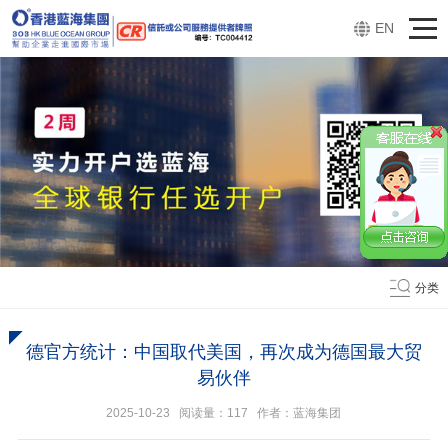
EN
分类
德官方统计：中国取代美国，再次成为德国最大贸
易伙伴
2025-10-23 阅读量：
117
作者：蓝海集团