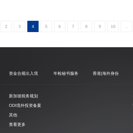
2
3
4
5
6
7
8
9
10
..
资金合规出入境
年检秘书服务
香港|海外身份
新加坡税务规划
ODI境外投资备案
其他
查看更多