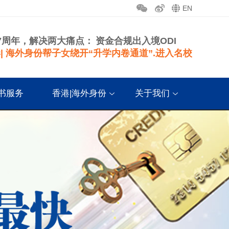
EN
7周年，解决两大痛点：
资金合规出入境ODI
| 海外身份帮子女绕开“升学内卷通道”.进入名校
书服务
香港|海外身份
关于我们