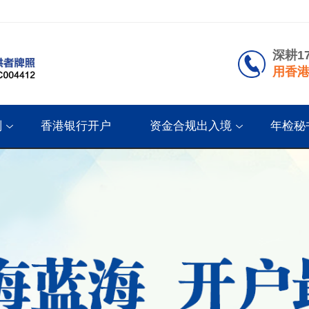
深耕1
用香港
划
香港银行开户
资金合规出入境
年检秘