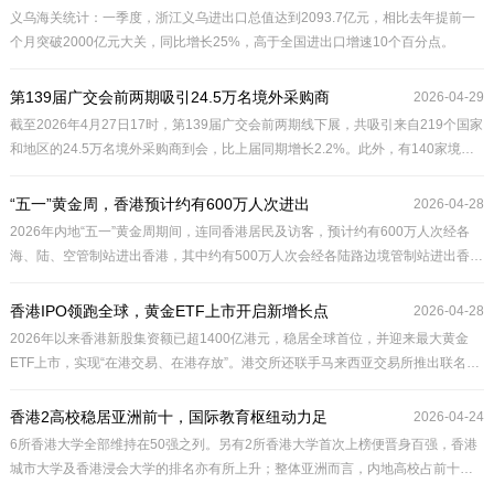
义乌海关统计：一季度，浙江义乌进出口总值达到2093.7亿元，相比去年提前一
个月突破2000亿元大关，同比增长25%，高于全国进出口增速10个百分点。
第139届广交会前两期吸引24.5万名境外采购商
2026-04-29
截至2026年4月27日17时，第139届广交会前两期线下展，共吸引来自219个国家
和地区的24.5万名境外采购商到会，比上届同期增长2.2%。此外，有140家境外
工商机构组团参会。另有美国、墨西哥、英国、德国、日本等地的344家头部企业
组团参会，比上届同期增长4.9%。
“五一”黄金周，香港预计约有600万人次进出
2026-04-28
2026年内地“五一”黄金周期间，连同香港居民及访客，预计约有600万人次经各
海、陆、空管制站进出香港，其中约有500万人次会经各陆路边境管制站进出香
港。
香港IPO领跑全球，黄金ETF上市开启新增长点
2026-04-28
2026年以来香港新股集资额已超1400亿港元，稳居全球首位，并迎来最大黄金
ETF上市，实现“在港交易、在港存放”。港交所还联手马来西亚交易所推出联名指
数及ETF，深化跨市场合作。面对亚洲投资规模翻倍至6万亿美元的趋势，香港发
挥“超级联系人”角色，推动资本高效对接，为全球投资者提供多元工具。
香港2高校稳居亚洲前十，国际教育枢纽动力足
2026-04-24
6所香港大学全部维持在50强之列。另有2所香港大学首次上榜便晋身百强，香港
城市大学及香港浸会大学的排名亦有所上升；整体亚洲而言，内地高校占前十名5
席，较2025年排名，榜首位置变动极微，反映亚洲顶尖研究型大学发展稳步向