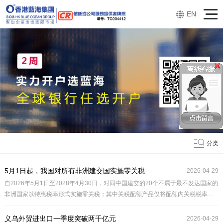
EN
分类
5月1日起，我国对所有非洲建交国实施零关税
2026-04-29
自2026年5月1日至2028年4月30日，对同中国建交的20个不属于最不发达国家的
非洲国家以特惠税率形式实施零关税；其中关税配额产品仅将配额内关税税率降
为零，配额外关税税率不变。2年实施期内，中方将继续推动与相关非洲国家商签
共同发展经济伙伴关系协定。
义乌外贸进出口一季度突破两千亿元
2026-04-29