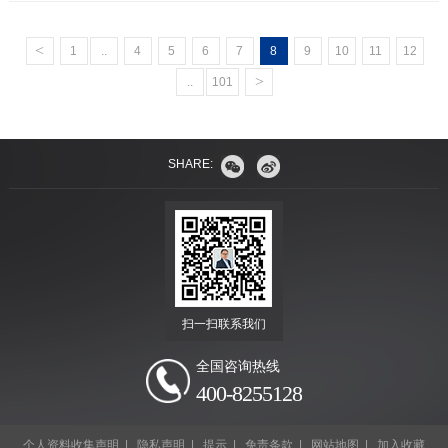
前。
<
1
..
4
5
6
7
8
9
10
11
12
>
..
101
SHARE:
扫一扫联系我们
全国咨询热线
400-8255128
个人资料收集声明
|
隐私声明
|
提示
|
免责条款
|
网站地图
|
加入收藏