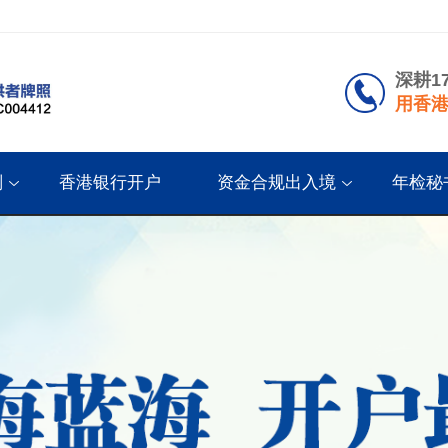
深耕1
用香港
划
香港银行开户
资金合规出入境
年检秘