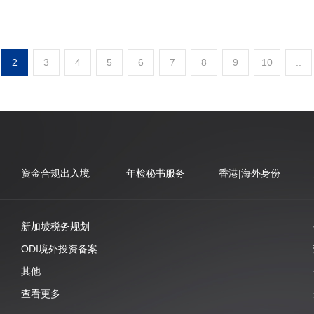
2
3
4
5
6
7
8
9
10
..
资金合规出入境
年检秘书服务
香港|海外身份
新加坡税务规划
ODI境外投资备案
其他
查看更多