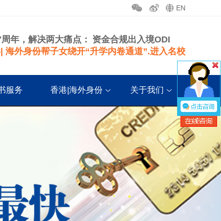
EN
7周年，解决两大痛点：
资金合规出入境ODI
| 海外身份帮子女绕开“升学内卷通道”.进入名校
书服务
香港|海外身份
关于我们