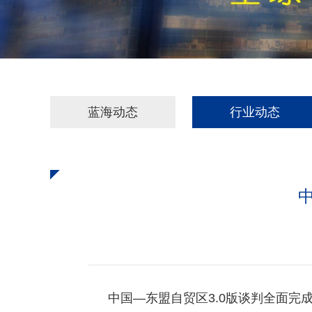
蓝海动态
行业动态
中国—东盟自贸区3.0版谈判全面完