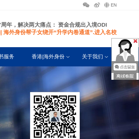
EN
7周年，解决两大痛点：
资金合规出入境ODI
| 海外身份帮子女绕开“升学内卷通道”.进入名校
书服务
香港|海外身份
关于我们