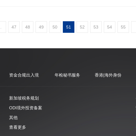
..
47
48
49
50
51
52
53
54
55
资金合规出入境
年检秘书服务
香港|海外身份
新加坡税务规划
ODI境外投资备案
其他
查看更多