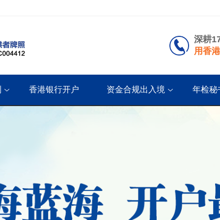
深耕1
用香港
划
香港银行开户
资金合规出入境
年检秘