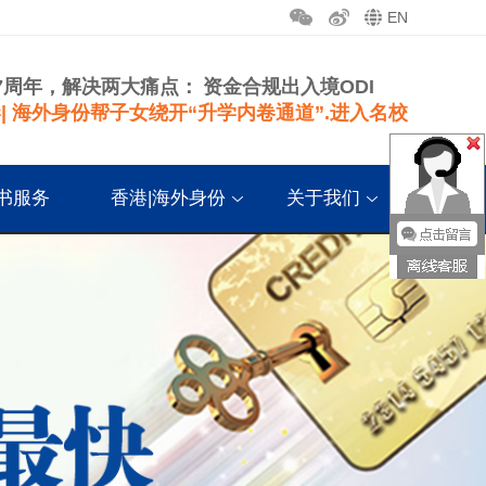
EN
7周年，解决两大痛点：
资金合规出入境ODI
| 海外身份帮子女绕开“升学内卷通道”.进入名校
书服务
香港|海外身份
关于我们