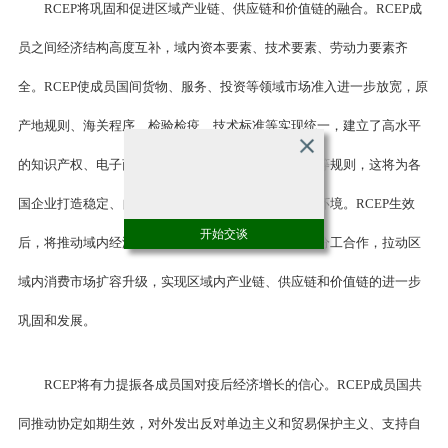
RCEP将巩固和促进区域产业链、供应链和价值链的融合。RCEP成
员之间经济结构高度互补，域内资本要素、技术要素、劳动力要素齐
全。RCEP使成员国间货物、服务、投资等领域市场准入进一步放宽，原
产地规则、海关程序、检验检疫、技术标准等实现统一，建立了高水平
的知识产权、电子商务、政府采购、竞争和贸易救济等规则，这将为各
国企业打造稳定、自由、便利和互联互通的优质营商环境。RCEP生效
开始交谈
后，将推动域内经济要素自由流动，强化成员间生产分工合作，拉动区
域内消费市场扩容升级，实现区域内产业链、供应链和价值链的进一步
巩固和发展。
RCEP将有力提振各成员国对疫后经济增长的信心。RCEP成员国共
同推动协定如期生效，对外发出反对单边主义和贸易保护主义、支持自