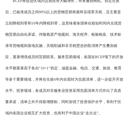
RCEP将促进区域内贸易投资大幅增长，带来蓬勃商机。协定生效
后，已核准成员之间90%以上的货物贸易将最终实现零关税，且主要是
立刻降税到零和10年内降税到零，这意味着各国将在较短时间内兑现货
物贸易自由化承诺。伴随着原产地规则、海关程序、检验检疫、技术标
准等货物规则落地实施，关税削减和非关税壁垒的取消将产生叠加效
应，显著增强成员间贸易联系。服务贸易领域，各国在RCEP项下的开放
水平都显著高于各自“10+1”协定，涵盖金融、电信、交通、旅游、教育
等多个重要领域，并将在生效6年内全面转为负面清单，进一步提升开放
水平。投资领域，各成员对非服务业投资采用负面清单方式作出了高质
量承诺，清单之外不得新增限制，同时加强了投资保护水平，有利于区
域内各国企业相互扩大投资，也有利于中国企业“走出去”。