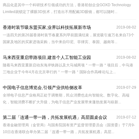
商品化是其中一个科研技术引领成功的方法，香港初创企业GOXD Technology
Limited就锁定了裸眼3D技术，打造出不用配戴3D眼镜，都可以随时...
香港时装节吸东盟买家,业界以科技拓展新市场
2019-08-02
一连四天的第26届香港时装节春夏系列早前圆满结束，展览吸引逾万名来自73个
国家及地区的买家进场采购，当中来自印尼、菲律宾、泰国、越南等...
马来西亚重启带路项目,建首个人工智能工业园
2019-08-02
随着马来西亚重新启动东海岸铁路以及大马城两项＂一带一路＂项目后，中马港
三地企业于今年4月在北京举行的＂一带一路＂国际合作高峰论坛上...
中国电子信息博览会,引领产业供给侧改革
2019-07-29
全球电子信息产业格局正处于调整期，民众消费也走向智能化、数字化、高端
化，智能消费不断扩大升级，为电子信息产业发展带来蓬勃发展与崭新...
第二届「连通一带一路，共拓发展机遇」高层圆桌会议
2019-07-12
香港金融管理局（金管局）与国务院国有资产监督管理委员会（国资委）于7月9-
10日在香港联合举办第二届「连通一带一路，共拓发展机遇」高层...