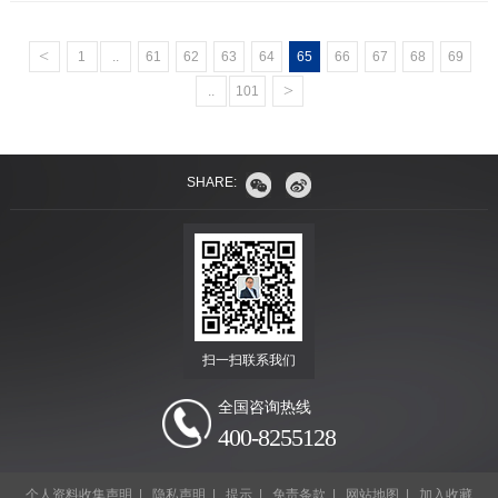
<
1
..
61
62
63
64
65
66
67
68
69
>
..
101
SHARE:
扫一扫联系我们
全国咨询热线
400-8255128
个人资料收集声明
|
隐私声明
|
提示
|
免责条款
|
网站地图
|
加入收藏