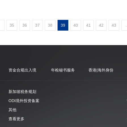
.
35
36
37
38
39
40
41
42
43
.
资金合规出入境
年检秘书服务
香港|海外身份
新加坡税务规划
ODI境外投资备案
其他
查看更多