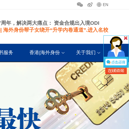
EN
7周年，解决两大痛点：
资金合规出入境ODI
| 海外身份帮子女绕开“升学内卷通道”.进入名校
书服务
香港|海外身份
关于我们