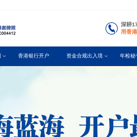
深耕1
用香港
划
香港银行开户
资金合规出入境
年检秘