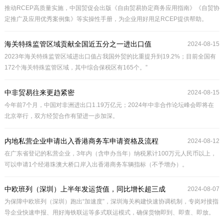
推动RCEP高质量实施，中国贸促会出版《自由贸易协定商务应用指南》《自贸协
定推广及应用优秀案例集》等实操性手册，为企业用好用足RCEP提供帮助。
海关特殊监管区域贡献全国近五分之一进出口值
2024-08-15
2023年海关特殊监管区域进出口值占我国外贸的比重提升到19.2%；目前全国有
172个海关特殊监管区域，其中综合保税区有165个。”
中非贸易往来更趋紧密
2024-08-15
今年前7个月，中国对非洲进出口1.19万亿元；2024年中非合作论坛峰会即将在
北京举行，双方经贸合作有望进一步加深。
内地私营企业申请出入香港商务车申请资格及流程
2024-08-12
在广东省登记的私营企业，3年内（含申办当年）纳税累计100万元人民币以上，
可以申请1个经港珠澳大桥口岸入出香港商务车辆指标（不予增办）。
中欧班列（深圳）上半年发运货值，同比增长超三成
2024-08-07
为保障中欧班列（深圳）跑出“加速度”，深圳海关构建快速协调机制，专岗对接指
导企业快速申报、用好海铁联运等多式联运模式，确保货物即到、即查、即放。