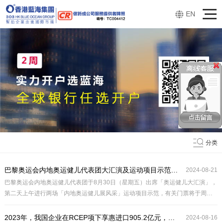
EN
分类
巴黎奥运会内地奥运健儿代表团大汇演及运动项目示范门票公开发售特别安排
2024-08-21
巴黎奥运会内地奥运健儿代表团于8月30日（星期五）出席「奥运健儿大汇演」，
第二天上午进行两场「内地奥运健儿展风采」运动项目示范，有关门票将于周四
（8月22日）上午十时起公开发售。 康乐及文化事务署（康文署）今日（8月20
日）宣布三场演出将实施特别售票安排。
2023年，我国企业在RCEP项下享惠进口905.2亿元，税款减让达到23.6亿元。
2024-08-16