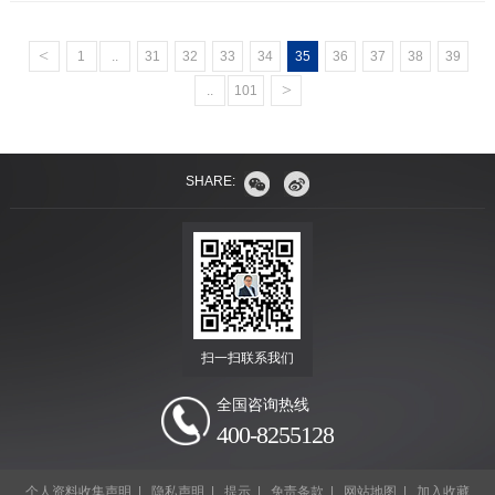
<
1
..
31
32
33
34
35
36
37
38
39
>
..
101
SHARE:
扫一扫联系我们
全国咨询热线
400-8255128
个人资料收集声明
|
隐私声明
|
提示
|
免责条款
|
网站地图
|
加入收藏