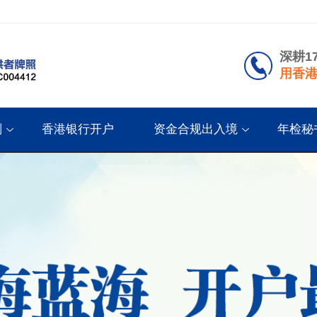
深耕1
用香港
划
香港银行开户
资金合规出入境
年检秘