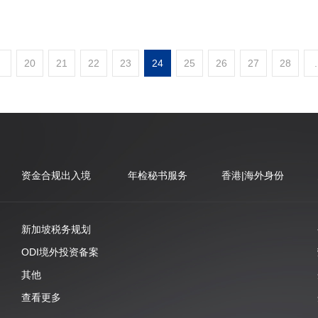
.
20
21
22
23
24
25
26
27
28
.
资金合规出入境
年检秘书服务
香港|海外身份
新加坡税务规划
ODI境外投资备案
其他
查看更多