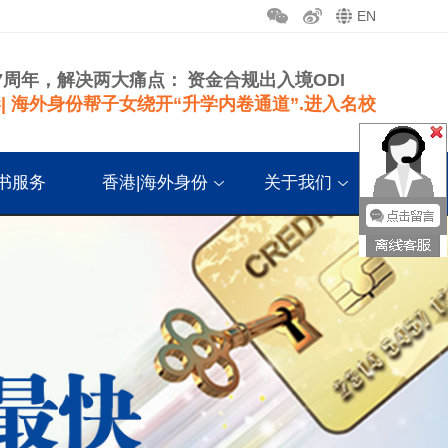
EN
7周年，解决两大痛点：
资金合规出入境ODI
| 海外身份帮子女绕开“升学内卷通道”.进入名校
书服务
香港|海外身份
关于我们