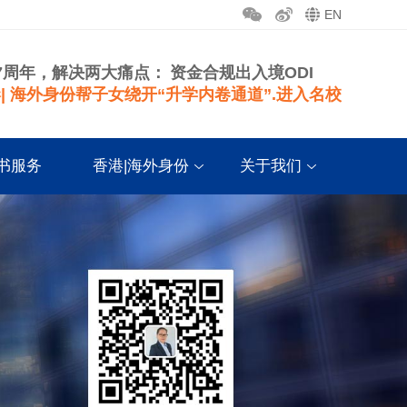
EN
7周年，解决两大痛点：
资金合规出入境ODI
| 海外身份帮子女绕开“升学内卷通道”.进入名校
书服务
香港|海外身份
关于我们