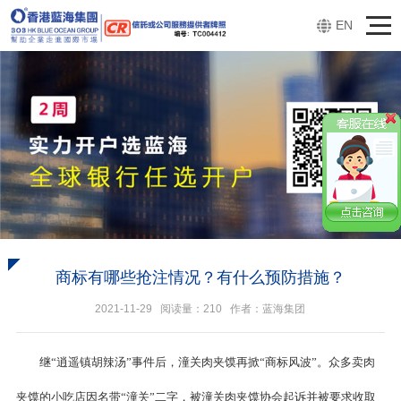
EN
商标有哪些抢注情况？有什么预防措施？
2021-11-29 阅读量：
210
作者：蓝海集团
继“逍遥镇胡辣汤”事件后，潼关肉夹馍再掀“商标风波”。众多卖肉
夹馍的小吃店因名带“潼关”二字，被潼关肉夹馍协会起诉并被要求收取