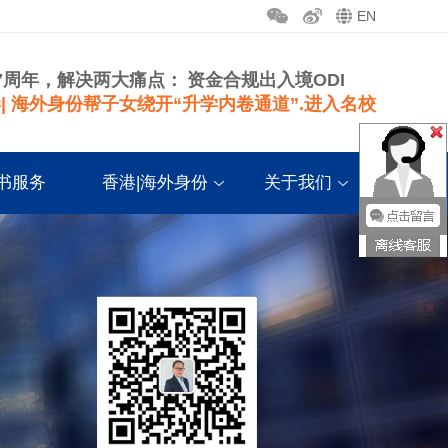
EN
7周年，解决两大痛点：
资金合规出入境ODI
| 海外身份帮子女绕开“升学内卷通道”.进入名校
书服务
香港|海外身份
关于我们