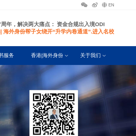
EN
7周年，解决两大痛点：
资金合规出入境ODI
| 海外身份帮子女绕开“升学内卷通道”.进入名校
书服务
香港|海外身份
关于我们