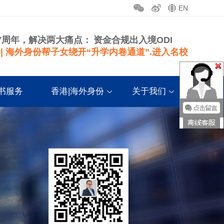
EN
7周年，解决两大痛点：
资金合规出入境ODI
| 海外身份帮子女绕开“升学内卷通道”.进入名校
书服务
香港|海外身份
关于我们