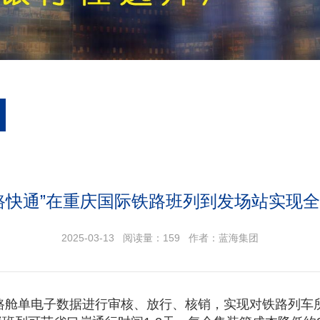
路快通”在重庆国际铁路班列到发场站实现
2025-03-13 阅读量：
159
作者：蓝海集团
铁路舱单电子数据进行审核、放行、核销，实现对铁路列车