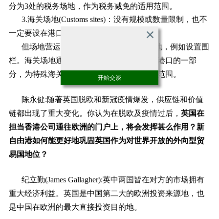
分为3处的税务场地，作为税务减免的适用范围。
3.海关场地(Customs sites)：没有规模或数量限制，也不
一定要设在港口内。
但场地营运者必须妥善保护这些海关场地，例如设置围
栏。海关场地通常是大型仓库、厂房，或是港口的一部
分，为特殊海关程序和弹性关税政策的适用范围。
开始交谈
陈永健:
随著英国脱欧和新冠疫情爆发，供应链和价值
链都出现了重大变化。你认为在脱欧及疫情过后，
英国在
担当香港公司通往欧洲的门户上，将会发挥甚么作用？新
自由港如何能更好地巩固英国作为对世界开放的外向型贸
易国地位？
纪立勤(James Gallagher):英中两国皆在对方的市场拥有
重大经济利益。英国是中国第二大的欧洲投资来源地，也
是中国在欧洲的最大直接投资目的地。