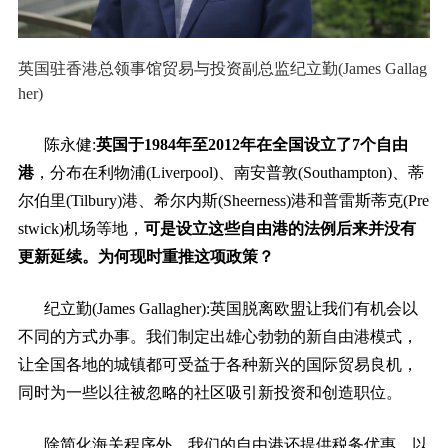
英国驻香港总领事馆贸易与投资副总监纪立勤(James Gallag
her)
陈永健:
英国于1984年至2012年在全国设立了7个自由
港
，分布在利物浦(Liverpool)、南安普敦(Southampton)、蒂
尔伯里(Tilbury)港、希尔内斯(Sheerness)港和普雷斯蒂克(Pre
stwick)机场等地，
可是设立这些自由港的法例后来并没有
更新延续。为何现时重推这项政策？
纪立勤(James Gallagher):英国脱离欧盟让我们有机会以
不同的方式办事。我们制定出雄心勃勃的新自由港模式，
让全国各地的城镇都可受益于各种新兴的国际贸易良机，
同时为一些以往被忽略的社区吸引新投资和创造职位。
除简化海关程序外，我们的自由港还提供税务优惠，以