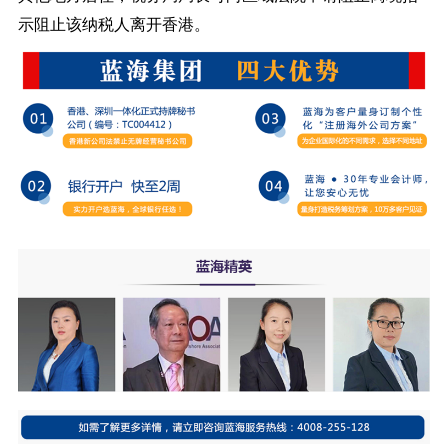
示阻止该纳税人离开香港。