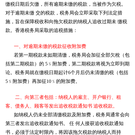
缴税日期后欠缴，所有逾期未缴的税款，当被作为欠税。
对于逾期未缴
交的税款，税务局会立即采取下列法定措
施，旨在保障税收和向拖欠税款的纳税人追收过期未
缴税
款。香港税务局采取的追税措施：
一、对逾期未缴的税款征收附加费
若第一期税款未如期清缴，税务局会加征全部欠稅（包
括第二期税款）的
5﹪附加费，第二期税款将视为立即到期
论。税务局就在缴税日期起计6个月后仍未清缴的税（包括
5﹪附
加费）再加征
10﹪的附加费。
二、向第三者包括：纳税人的雇主、开户银行、租
客、债务人、顾客等发出追收税款通知书
追收税款。
如纳税人仍未全部清缴税款及附加费，税务局通常会向
第三者发出追收税款通知书。
任
何人接获追收税款通知
书，必须于法定时限内，将因该拖欠税款的纳税人而持