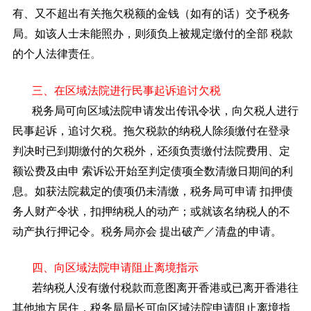
有、又不超出有关拖欠税额的金钱（如有的话）交予税务
局。如该人士未能照办，则须负上被规定缴付的全部
税款
的个人法律责任
。
三、在区域法院进行民事起诉追讨欠税
税务局可向区域法院申请发出传讯令状，向欠税人进行
民事起诉，追讨欠税。拖欠税款的纳税人除须缴付在登录
判决时已到期缴付的欠税外，还须负责缴付法院费用、定
额讼费及由申
索诉讼开始至判定债项全数清缴日期间的利
息。如获法院裁定的债项仍未清缴，税务局可申请
扣押债
务人财产令状，扣押纳税人的动产；或就该名纳税人的不
动产执行押记令。税务局亦会
提出破产／清盘的申请。
四、向区域法院申请阻止离境指示
若纳税人没有缴付税款而意图离开香港或已离开香港往
其他地方居住，税务局局长可向区域法院申请阻止离境指