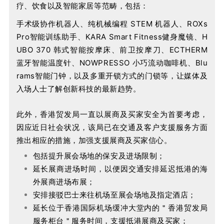
疗、饮食以及智能家居等范畴，包括：
手术级协作机器人、纯机械编程 STEM 机器人、ROXs
Pro智能训练助手、KARA Smart Fitness健身魔镜、H
UBO 370 韩式智能按摩床、前卫按摩刀、ECTHERM
蓝牙智能温度针、NOWPRESSO 小巧流动咖啡机、Blu
rams智能门钟，以及多重开锁方式的门锁等，让媒体及
入场人士了解创新科技的最新趋势。
此外，香港贸发局一直以展商及买家安全为首要考虑，
因应近日社会状况，该局已在交通及客户支援服务方面
推出相应的措施，加强支援展商及买家信心。
包括提升展会场地的保安及进场限制；
延长展商进场时间，以便因交通安排延迟抵港的海
外展商进场布展；
安排接驳巴士来往机场至展会场地及指定酒店；
延长位于香港国际机场缓冲大堂内的＂香港贸发局
服务柜台＂服务时间，支援抵港展商及买家；