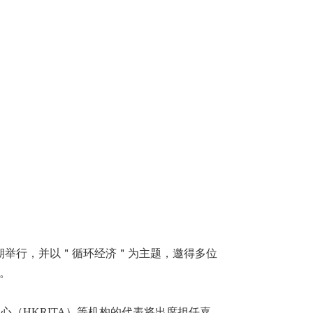
期举行，并以＂循环经济＂为主题，邀得多位
。
衣研发中心（HKRITA）等机构的代表将出席担任嘉