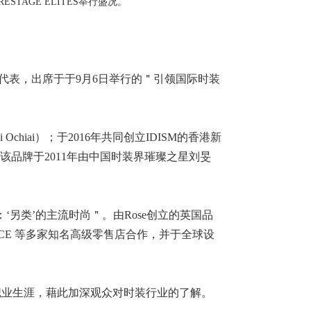
STAGE ELITES举行盛况。
牌作代表，出席于于9月6日举行的＂引领国际时装
chiai）；于2016年共同创立IDISM的香港新
ton，该品牌于2011年由中国时装界璀璨之星刘旻
对谈：‘另类’的主流时尚＂。由Rose创立的英国品
tan 和 JOYCE 等多家知名高级零售店合作，并于全球设
故事和职业生涯，藉此加深观众对时装行业的了解。