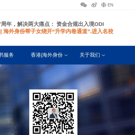
EN
7周年，解决两大痛点：
资金合规出入境ODI
| 海外身份帮子女绕开“升学内卷通道”.进入名校
书服务
香港|海外身份
关于我们