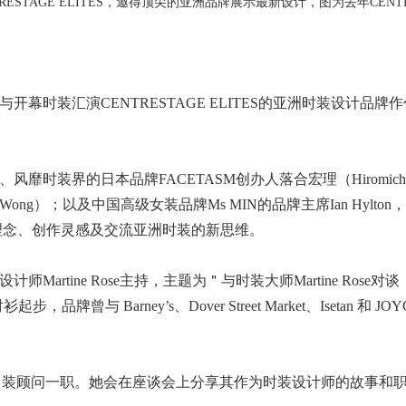
RESTAGE ELITES，邀得顶尖的亚洲品牌展示最新设计，图为去年CENTRE
幕时装汇演CENTRESTAGE ELITES的亚洲时装设计品
时装界的日本品牌FACETASM创办人落合宏理（Hiromichi O
s Wong）；以及中国高级女装品牌Ms MIN的品牌主席Ian Hyl
牌理念、创作灵感及交流亚洲时装的新思维。
artine Rose主持，主题为＂与时装大师Martine Rose
装衬衫起步，品牌曾与 Barney’s、Dover Street Market、Ise
men’s 担任男装顾问一职。她会在座谈会上分享其作为时装设计师的