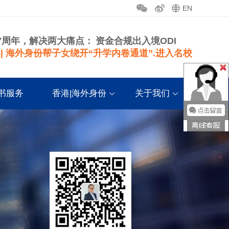
EN
7周年，解决两大痛点：
资金合规出入境ODI
| 海外身份帮子女绕开“升学内卷通道”.进入名校
书服务
香港|海外身份
关于我们