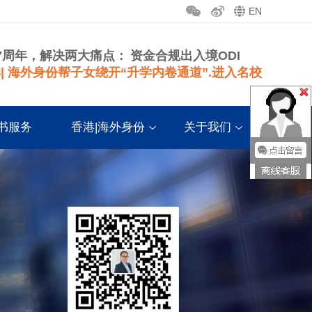
EN
7周年，解决两大痛点：
资金合规出入境ODI
| 海外身份帮子女绕开“升学内卷通道”.进入名校
书服务
香港|海外身份
关于我们