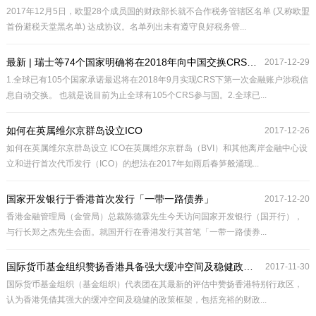
2017年12月5日，欧盟28个成员国的财政部长就不合作税务管辖区名单 (又称欧盟
首份避税天堂黑名单) 达成协议。名单列出未有遵守良好税务管...
最新 | 瑞士等74个国家明确将在2018年向中国交换CRS信息
2017-12-29
1.全球已有105个国家承诺最迟将在2018年9月实现CRS下第一次金融账户涉税信
息自动交换。 也就是说目前为止全球有105个CRS参与国。2.全球已...
如何在英属维尔京群岛设立ICO
2017-12-26
如何在英属维尔京群岛设立 ICO在英属维尔京群岛（BVI）和其他离岸金融中心设
立和进行首次代币发行（ICO）的想法在2017年如雨后春笋般涌现...
国家开发银行于香港首次发行「一带一路债券」
2017-12-20
香港金融管理局（金管局）总裁陈德霖先生今天访问国家开发银行（国开行），
与行长郑之杰先生会面。就国开行在香港发行其首笔「一带一路债券...
国际货币基金组织赞扬香港具备强大缓冲空间及稳健政策框架
2017-11-30
国际货币基金组织（基金组织）代表团在其最新的评估中赞扬香港特别行政区，
认为香港凭借其强大的缓冲空间及稳健的政策框架，包括充裕的财政...