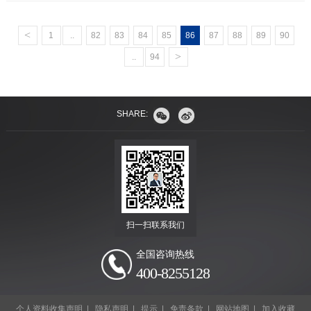
<
1
..
82
83
84
85
86
87
88
89
90
>
..
94
SHARE:
扫一扫联系我们
全国咨询热线
400-8255128
个人资料收集声明
|
隐私声明
|
提示
|
免责条款
|
网站地图
|
加入收藏