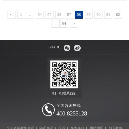
<
1
..
54
55
56
57
58
59
60
61
62
>
..
94
SHARE:
扫一扫联系我们
全国咨询热线
400-8255128
个人资料收集声明
|
隐私声明
|
提示
|
免责条款
|
网站地图
|
加入收藏