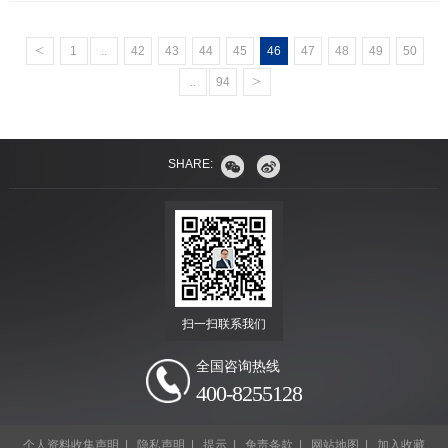
<
1
..
42
43
44
45
46
47
48
49
50
>
..
94
SHARE:
扫一扫联系我们
全国咨询热线
400-8255128
个人资料收集声明
|
隐私声明
|
提示
|
免责条款
|
网站地图
|
加入收藏