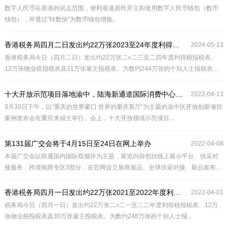
充分的培训。
数字人民币在香港的试点范围，便利香港居民开立和使用数字人民币钱包（数币
钱包），并透过"转数快"为数币钱包增值。
香港税务局四月二日发出约22万张2023至24年度利得税报税表
2024-05-13
香港税务局今日（四月二日）发出约22万张二○二三至二四年度利得税报税表、
12万张物业税报税表及31万张雇主报税表。为数约244万张的个别人士报税表将
于五月二日发出。纳税人及雇主一般须于相关报税表的发出日期起一个月内填
报。就有委任税务代表的个案，提交报税表的期限载列于已上载税务局网站的
十大开放示范项目落地渝中，陆海新通道国际消费中心开业迎客
2022-04-13
「整批延期提交报税表的通函」。
3月30日下午，以“重庆的世界窗口 世界的重庆客厅”为主题的渝中区开放创新项目
案例发布会在重庆来福士举行。会上，十大开放领域示范项目...
第131届广交会将于4月15日至24日在网上举办
2022-04-08
本届广交会以联通国内国际双循环为主题，展览内容包括线上展示平台、供采对
接服务、跨境电商专区3部分，在官网设立展商展品、全球供采对接、新品发布、
展商连线、虚拟展馆、新闻与活动、大会服务等栏目，按照16大类商品设置50个
展区，境内外参展企业2.5万多家，并继续设立“乡村振兴”专区，供所有脱贫地区
香港税务局四月一日发出约22万张2021至2022年度利得税报税表
2022-04-01
参展企业集中展示。
税务局今日（四月一日）发出约22万张二○二一至二二年度利得税报税表、12万
张物业税报税表及30万张雇主报税表。为数约248万张的个别人士报...