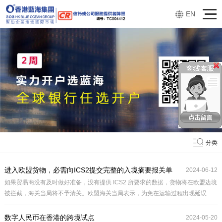
EN
分类
进入欧盟货物，必需向ICS2提交完整的入境摘要报关单
2024-06-12
如果贸易商没有及时做好准备，没有提供 ICS2 所要求的数据，货物将在欧盟边境
被拦截，海关当局将不予清关。欧盟海关当局表示，为免在运输过程出现延误和
违规风险，贸易商宜提前为第三阶段做好准备，一旦遇上任何问题，受影响企业
必需确保从客户处收集准确完整的数据、更新其IT系统和操作流程，并为员工提供
数字人民币在香港的跨境试点
2024-05-20