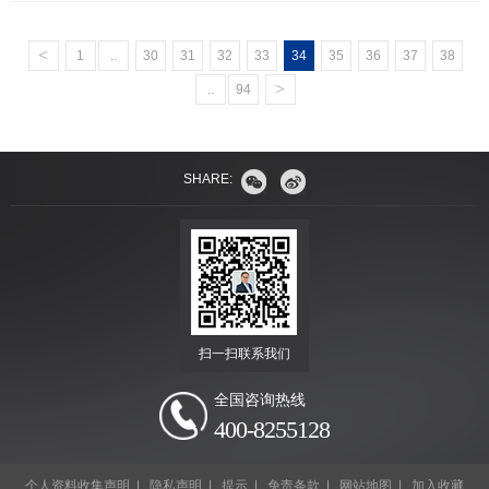
<
1
..
30
31
32
33
34
35
36
37
38
>
..
94
SHARE:
扫一扫联系我们
全国咨询热线
400-8255128
个人资料收集声明
|
隐私声明
|
提示
|
免责条款
|
网站地图
|
加入收藏