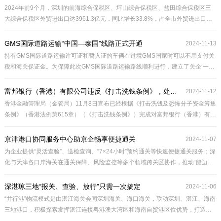
2024年前9个月，深圳的前海综合保税区、坪山综合保税区、盐田综合保税区三
大综合保税区外贸进出口达3961.3亿元，同比增长33.8%，占全市外贸进出口总
值的11.7%。
GMS国际道路运输“中国—泰国”线路正式开通
2024-11-13
持有GMS国际道路运输许可证和暂入证的车辆在过境GMS国家时可以不用支付关
税和海关保证金。为保障此次GMS国际道路运输路线顺利进行，建立了关企‘一对
一’联络机制，为企业解答跨境运输疑难问题，对国际道路运输车辆及相关文件进
行核验备案，确保企业首次跨境运输顺畅通关。
富邦银行（香港）有限公司违反《打击洗钱条例》，处以4百万港元罚款
2024-11-12
香港金融管理局（金管局）11月8日宣布已经根据《打击洗钱及恐怖分子资金筹集
条例》（香港法例第615章）（《打击洗钱条例》）完成对富邦银行（香港）有限
公司（富邦香港）的调查及相关的纪律处分程序。金融管理专员对富邦香港违反
《打击洗钱条例》处以4,000,000港元罚款。
京津港口协同服务中心助京企畅享便捷通关
2024-11-07
为企业提供“灵活查验”、送检查询、“7×24小时”预约通关等快速便捷通关服务；深
化与天津各口岸海关在通关保障、风险监控等多个领域跨关区协作，推动“船边直
提”“抵港直装”等海关便利化政策在京津冀地区实现广泛应用，对企业发展给予最
大支持。
深湛琼三地“报关、查验、放行”只需一次搞定
2024-11-06
“并行港”物流模式是由湛江海关会同深圳海关、海口海关，联动深圳、湛江、海南
三地港口，积极探索发挥湛江连接粤港澳大湾区和海南自贸港区位优势，打造的
海上“环线班轮”集成创新改革。