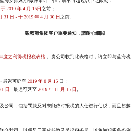
蓝海安排延期/做账审计工作，请不可超过以下之限期：
 于 2019 年 4 月 15日
之前；
月 31 日 - 于 2019 年 4 月 30 日
之前。
致蓝海集团客户重要通知，請耐心细閲
019年度之利得税报税表格
， 贵公司收到此表格时，请立即与蓝海
- 最迟可延至
2019 年 8 月 15
日；
31 日
- 最迟可延至
2019 年 11 月 15 日
。
及公司，包括罚款及对未能依时报税的人仕进行估税，而且超越
送交我司，以便早日完成核数及呈报税务局，以免触犯税务条例