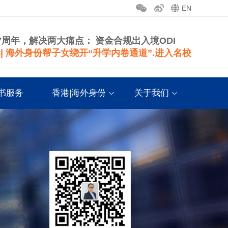
EN
7周年，解决两大痛点：
资金合规出入境ODI
| 海外身份帮子女绕开“升学内卷通道”.进入名校
书服务
香港|海外身份
关于我们