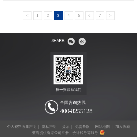
<
>
1
2
3
4
5
6
7
SHARE:
扫一扫联系我们
全国咨询热线
400-8255128
个人资料收集声明
|
隐私声明
|
提示
|
免责条款
|
网站地图
|
加入收藏
蓝海提供香港公司注册、会计税务等服务