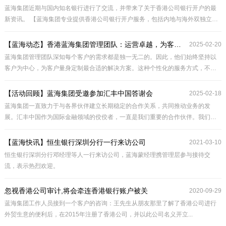
实现资源共享和优势互补，为全球客户创造更大的价值。
蓝海集团近期与国内知名银行进行了交流，并带来了关于香港公司银行开户的最
新资讯。 【蓝海集团专业提供香港公司银行开户服务，包括内地与海外双独立账
户，且开户速度快至1-2周。】这一服务不仅展示了蓝海集团在金融领域的专业能
力，也为广大客户提供了更加便捷、高效的开户体验。
【蓝海动态】‌香港蓝海集团管理团队：运营卓越，为客户创造最大价值
2025-02-20
蓝海集团管理团队深知每个客户的需求都是独一无二的。因此，他们始终坚持以
客户为中心，为客户量身定制最合适的解决方案。这种个性化的服务方式，不仅
提高了客户的满意度，也帮助客户在激烈的市场竞争中脱颖而出。
【活动回顾】蓝海集团受邀参加汇丰中国答谢会
2025-02-18
蓝海集团一直致力于与各界伙伴建立长期稳定的合作关系，共同推动业务的发
展。汇丰中国作为国际金融领域的佼佼者，一直是我们重要的合作伙伴。我们在
答谢会上与汇丰中国及各位合作伙伴深入交流、分享经验、共谋发展。
【蓝海快讯】恒生银行深圳分行一行来访公司
2021-03-10
恒生银行深圳分行邓经理等人一行来访公司，蓝海蒙经理携管理层参与接待交
流，表示热烈欢迎。
忽视香港公司审计,将会牵连香港银行账户被关
2020-09-29
蓝海集团工作人员接到一个客户的咨询：王先生从朋友那里了解了香港公司进行
外贸生意的便利后，在2015年注册了香港公司，并以此公司名义开立...