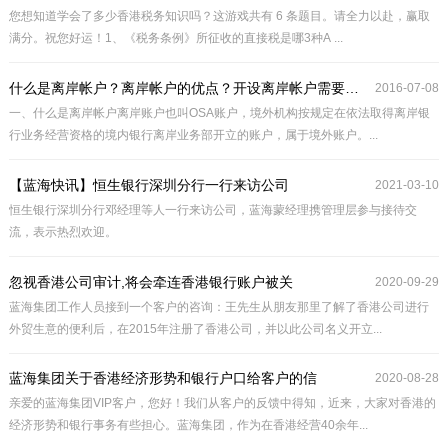
您想知道学会了多少香港税务知识吗？这游戏共有 6 条题目。请全力以赴，赢取
满分。祝您好运！1、《税务条例》所征收的直接税是哪3种A ...
什么是离岸帐户？离岸帐户的优点？开设离岸帐户需要什么文件？
2016-07-08
一、什么是离岸帐户离岸账户也叫OSA账户，境外机构按规定在依法取得离岸银
行业务经营资格的境内银行离岸业务部开立的账户，属于境外账户。...
【蓝海快讯】恒生银行深圳分行一行来访公司
2021-03-10
恒生银行深圳分行邓经理等人一行来访公司，蓝海蒙经理携管理层参与接待交
流，表示热烈欢迎。
忽视香港公司审计,将会牵连香港银行账户被关
2020-09-29
蓝海集团工作人员接到一个客户的咨询：王先生从朋友那里了解了香港公司进行
外贸生意的便利后，在2015年注册了香港公司，并以此公司名义开立...
蓝海集团关于香港经济形势和银行户口给客户的信
2020-08-28
亲爱的蓝海集团VIP客户，您好！我们从客户的反馈中得知，近来，大家对香港的
经济形势和银行事务有些担心。蓝海集团，作为在香港经营40余年...