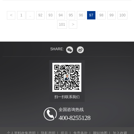
<
1
..
92
93
94
95
96
97
98
99
100
>
101
SHARE:
扫一扫联系我们
全国咨询热线
400-8255128
个人资料收集声明
|
隐私声明
|
提示
|
免责条款
|
网站地图
|
加入收藏